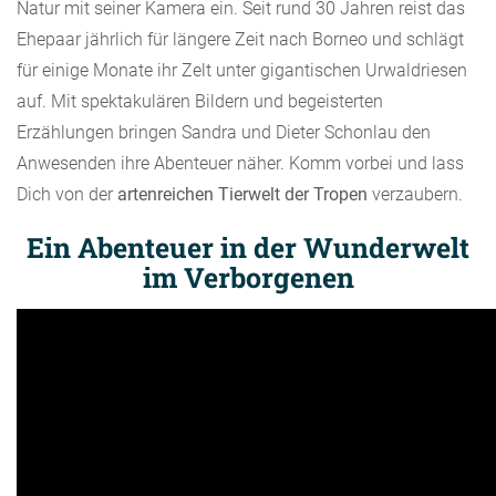
Natur mit seiner Kamera ein. Seit rund 30 Jahren reist das
Ehepaar jährlich für längere Zeit nach Borneo und schlägt
für einige Monate ihr Zelt unter gigantischen Urwaldriesen
auf. Mit spektakulären Bildern und begeisterten
Erzählungen bringen Sandra und Dieter Schonlau den
Anwesenden ihre Abenteuer näher. Komm vorbei und lass
Dich von der
artenreichen Tierwelt der Tropen
verzaubern.
Ein Abenteuer in der Wunderwelt
im Verborgenen