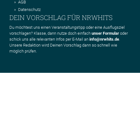
AGB
Datenschutz
DEIN VORSCHLAG FÜR NRWHITS
Du möchtest uns einen Veranstaltungstipp oder eine Ausflugsziel
vorschlagen? Klasse, dann nutze doch einfach
unser Formular
oder
schick uns alle relevanten Infos per E-Mail an
info@nrwhits.de
.
Unsere Redaktion wird Deinen Vorschlag dann so schnell wie
möglich prüfen.