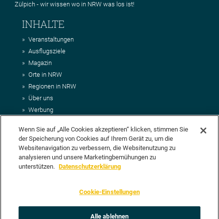
Zülpich - wir wissen wo in NRW was los ist!
INHALTE
Veranstaltungen
Ausflugsziele
Magazin
Orte in NRW
Regionen in NRW
Über uns
Werbung
Kontakt
Wenn Sie auf „Alle Cookies akzeptieren“ klicken, stimmen Sie
Impressum
der Speicherung von Cookies auf Ihrem Gerät zu, um die
AGB
Websitenavigation zu verbessern, die Websitenutzung zu
Datenschutz
analysieren und unsere Marketingbemühungen zu
DEIN VORSCHLAG FÜR NRWHITS
unterstützen.
Datenschutzerklärung
Du möchtest uns einen Veranstaltungstipp oder eine Ausflugsziel
Cookie-Einstellungen
vorschlagen? Klasse, dann nutze doch einfach
unser Formular
oder
schick uns alle relevanten Infos per E-Mail an
info@nrwhits.de
.
Unsere Redaktion wird Deinen Vorschlag dann so schnell wie
Alle ablehnen