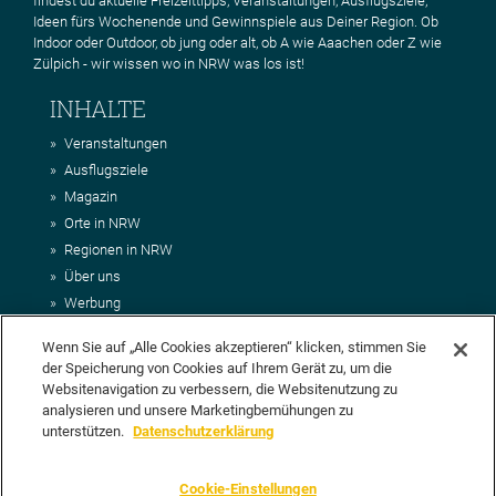
findest du aktuelle Freizeittipps, Veranstaltungen, Ausflugsziele,
Ideen fürs Wochenende und Gewinnspiele aus Deiner Region. Ob
Indoor oder Outdoor, ob jung oder alt, ob A wie Aaachen oder Z wie
Zülpich - wir wissen wo in NRW was los ist!
INHALTE
Veranstaltungen
Ausflugsziele
Magazin
Orte in NRW
Regionen in NRW
Über uns
Werbung
Kontakt
Wenn Sie auf „Alle Cookies akzeptieren“ klicken, stimmen Sie
Impressum
der Speicherung von Cookies auf Ihrem Gerät zu, um die
AGB
Websitenavigation zu verbessern, die Websitenutzung zu
Datenschutz
analysieren und unsere Marketingbemühungen zu
DEIN VORSCHLAG FÜR NRWHITS
unterstützen.
Datenschutzerklärung
Du möchtest uns einen Veranstaltungstipp oder eine Ausflugsziel
Cookie-Einstellungen
vorschlagen? Klasse, dann nutze doch einfach
unser Formular
oder