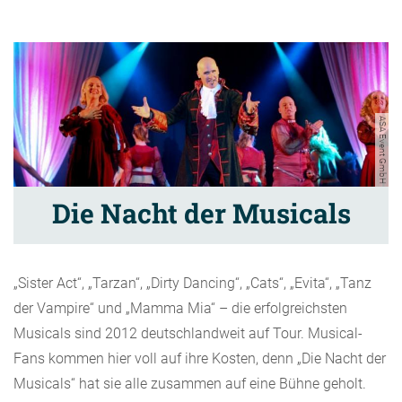
ASA Event GmbH
Die Nacht der Musicals
„Sister Act“, „Tarzan“, „Dirty Dancing“, „Cats“, „Evita“, „Tanz
der Vampire“ und „Mamma Mia“ – die erfolgreichsten
Musicals sind 2012 deutschlandweit auf Tour. Musical-
Fans kommen hier voll auf ihre Kosten, denn „Die Nacht der
Musicals“ hat sie alle zusammen auf eine Bühne geholt.