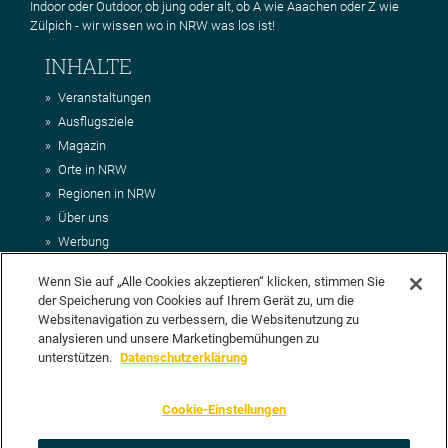
Indoor oder Outdoor, ob jung oder alt, ob A wie Aaachen oder Z wie
Zülpich - wir wissen wo in NRW was los ist!
INHALTE
Veranstaltungen
Ausflugsziele
Magazin
Orte in NRW
Regionen in NRW
Über uns
Werbung
Kontakt
Wenn Sie auf „Alle Cookies akzeptieren“ klicken, stimmen Sie
Impressum
der Speicherung von Cookies auf Ihrem Gerät zu, um die
AGB
Websitenavigation zu verbessern, die Websitenutzung zu
Datenschutz
analysieren und unsere Marketingbemühungen zu
DEIN VORSCHLAG FÜR NRWHITS
unterstützen.
Datenschutzerklärung
Du möchtest uns einen Veranstaltungstipp oder eine Ausflugsziel
Cookie-Einstellungen
vorschlagen? Klasse, dann nutze doch einfach
unser Formular
oder
schick uns alle relevanten Infos per E-Mail an
info@nrwhits.de
.