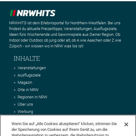
NRWHITS ist dein Erlebnisportal für Nordrhein-Westfalen. Bei uns
findest du aktuelle Freizeittipps, Veranstaltungen, Ausflugsziele,
Ideen fürs Wochenende und Gewinnspiele aus Deiner Region. Ob
Indoor oder Outdoor, ob jung oder alt, ob A wie Aaachen oder Z wie
Zülpich - wir wissen wo in NRW was los ist!
INHALTE
Veranstaltungen
Ausflugsziele
Magazin
Orte in NRW
Regionen in NRW
Über uns
Werbung
Kontakt
Wenn Sie auf „Alle Cookies akzeptieren“ klicken, stimmen Sie
Impressum
der Speicherung von Cookies auf Ihrem Gerät zu, um die
AGB
Websitenavigation zu verbessern, die Websitenutzung zu