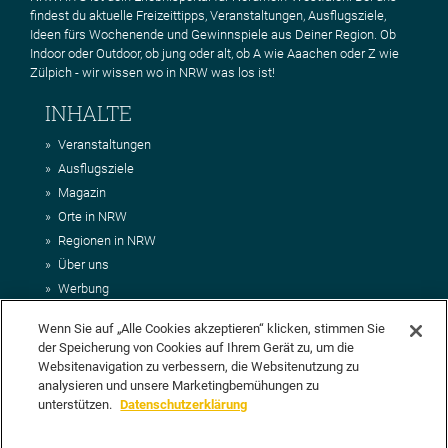
findest du aktuelle Freizeittipps, Veranstaltungen, Ausflugsziele,
Ideen fürs Wochenende und Gewinnspiele aus Deiner Region. Ob
Indoor oder Outdoor, ob jung oder alt, ob A wie Aaachen oder Z wie
Zülpich - wir wissen wo in NRW was los ist!
INHALTE
Veranstaltungen
Ausflugsziele
Magazin
Orte in NRW
Regionen in NRW
Über uns
Werbung
Kontakt
Wenn Sie auf „Alle Cookies akzeptieren“ klicken, stimmen Sie
Impressum
der Speicherung von Cookies auf Ihrem Gerät zu, um die
AGB
Websitenavigation zu verbessern, die Websitenutzung zu
Datenschutz
analysieren und unsere Marketingbemühungen zu
DEIN VORSCHLAG FÜR NRWHITS
unterstützen.
Datenschutzerklärung
Du möchtest uns einen Veranstaltungstipp oder eine Ausflugsziel