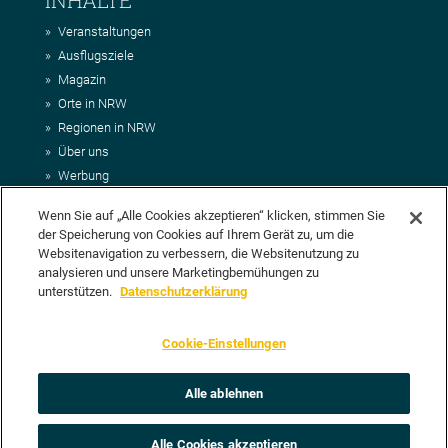
Veranstaltungen
Ausflugsziele
Magazin
Orte in NRW
Regionen in NRW
Über uns
Werbung
Kontakt
Wenn Sie auf „Alle Cookies akzeptieren“ klicken, stimmen Sie
Impressum
der Speicherung von Cookies auf Ihrem Gerät zu, um die
AGB
Websitenavigation zu verbessern, die Websitenutzung zu
Datenschutz
analysieren und unsere Marketingbemühungen zu
DEIN VORSCHLAG FÜR NRWHITS
unterstützen.
Datenschutzerklärung
Du möchtest uns einen Veranstaltungstipp oder eine Ausflugsziel
Cookie-Einstellungen
vorschlagen? Klasse, dann nutze doch einfach
unser Formular
oder
schick uns alle relevanten Infos per E-Mail an
info@nrwhits.de
.
Unsere Redaktion wird Deinen Vorschlag dann so schnell wie
Alle ablehnen
möglich prüfen.
Alle Cookies akzeptieren