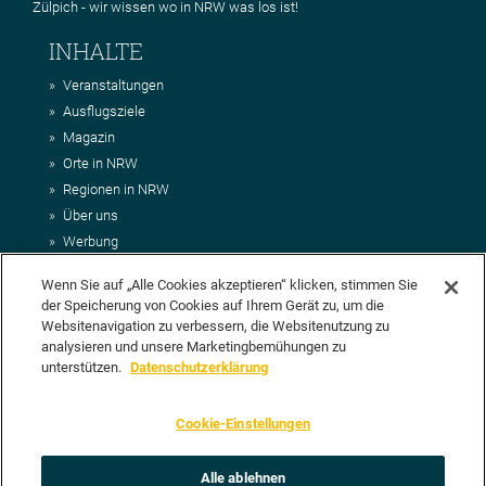
Zülpich - wir wissen wo in NRW was los ist!
INHALTE
Veranstaltungen
Ausflugsziele
Magazin
Orte in NRW
Regionen in NRW
Über uns
Werbung
Kontakt
Wenn Sie auf „Alle Cookies akzeptieren“ klicken, stimmen Sie
Impressum
der Speicherung von Cookies auf Ihrem Gerät zu, um die
AGB
Websitenavigation zu verbessern, die Websitenutzung zu
Datenschutz
analysieren und unsere Marketingbemühungen zu
DEIN VORSCHLAG FÜR NRWHITS
unterstützen.
Datenschutzerklärung
Du möchtest uns einen Veranstaltungstipp oder eine Ausflugsziel
Cookie-Einstellungen
vorschlagen? Klasse, dann nutze doch einfach
unser Formular
oder
schick uns alle relevanten Infos per E-Mail an
info@nrwhits.de
.
Unsere Redaktion wird Deinen Vorschlag dann so schnell wie
Alle ablehnen