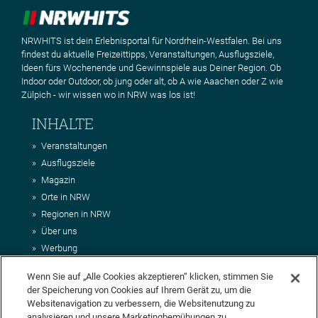
NRWHITS ist dein Erlebnisportal für Nordrhein-Westfalen. Bei uns
findest du aktuelle Freizeittipps, Veranstaltungen, Ausflugsziele,
Ideen fürs Wochenende und Gewinnspiele aus Deiner Region. Ob
Indoor oder Outdoor, ob jung oder alt, ob A wie Aaachen oder Z wie
Zülpich - wir wissen wo in NRW was los ist!
INHALTE
Veranstaltungen
Ausflugsziele
Magazin
Orte in NRW
Regionen in NRW
Über uns
Werbung
Kontakt
Wenn Sie auf „Alle Cookies akzeptieren“ klicken, stimmen Sie
Impressum
der Speicherung von Cookies auf Ihrem Gerät zu, um die
AGB
Websitenavigation zu verbessern, die Websitenutzung zu
Datenschutz
analysieren und unsere Marketingbemühungen zu