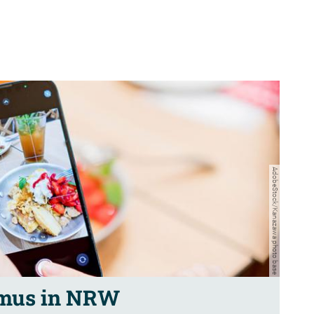
AdobeStock/Kanazawa photo base
mus in NRW