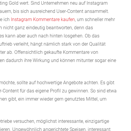
rketing Gold wert. Sind Unternehmen neu auf Instagram
auern, bis sich ausreichend User-Content ansammelt.
te ich
Instagram Kommentare kaufen
, um schneller mehr
ich nicht ganz eindeutig beantworten, denn das
es kann aber auch nach hinten losgehen. Ob das
rieb verleiht, hängt nämlich stark von der Qualität
ter ab. Offensichtlich gekaufte Kommentare von
hlen dadurch ihre Wirkung und können mitunter sogar eine
öchte, sollte auf hochwertige Angebote achten. Es gibt
r-Content für das eigene Profil zu gewinnen. So sind etwa
en gibt, ein immer wieder gern genutztes Mittel, um
riebe versuchen, möglichst interessante, einzigartige
ieren. Ungewöhnlich angerichtete Speisen, interessant