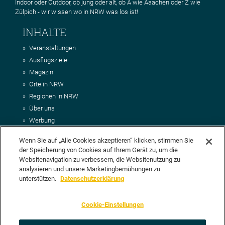
Indoor oder Outdoor, ob jung oder alt, ob A wie Aaachen oder Z wie
Zülpich - wir wissen wo in NRW was los ist!
INHALTE
Veranstaltungen
Ausflugsziele
Magazin
Orte in NRW
Regionen in NRW
Über uns
Werbung
Kontakt
Wenn Sie auf „Alle Cookies akzeptieren“ klicken, stimmen Sie
Impressum
der Speicherung von Cookies auf Ihrem Gerät zu, um die
AGB
Websitenavigation zu verbessern, die Websitenutzung zu
Datenschutz
analysieren und unsere Marketingbemühungen zu
DEIN VORSCHLAG FÜR NRWHITS
unterstützen.
Datenschutzerklärung
Du möchtest uns einen Veranstaltungstipp oder eine Ausflugsziel
Cookie-Einstellungen
vorschlagen? Klasse, dann nutze doch einfach
unser Formular
oder
schick uns alle relevanten Infos per E-Mail an
info@nrwhits.de
.