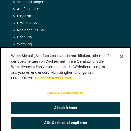
Veranstaltungen
Ausflugsziele
Magazin
Orte in NRW
Regionen in NRW
Über uns
Werbung
Kontakt
Wenn Sie auf „Alle Cookies akzeptieren“ klicken, stimmen Sie
Impressum
der Speicherung von Cookies auf Ihrem Gerät zu, um die
AGB
Websitenavigation zu verbessern, die Websitenutzung zu
Datenschutz
analysieren und unsere Marketingbemühungen zu
DEIN VORSCHLAG FÜR NRWHITS
unterstützen.
Datenschutzerklärung
Du möchtest uns einen Veranstaltungstipp oder eine Ausflugsziel
Cookie-Einstellungen
vorschlagen? Klasse, dann nutze doch einfach
unser Formular
oder
schick uns alle relevanten Infos per E-Mail an
info@nrwhits.de
.
Unsere Redaktion wird Deinen Vorschlag dann so schnell wie
Alle ablehnen
möglich prüfen.
Alle Cookies akzeptieren