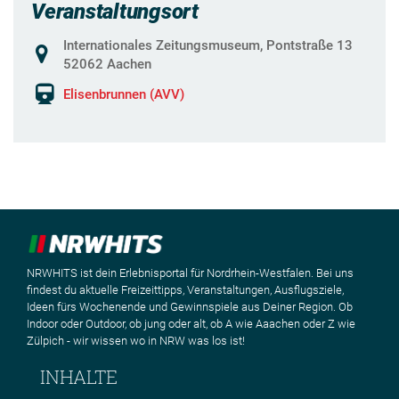
Veranstaltungsort
Internationales Zeitungsmuseum, Pontstraße 13
52062 Aachen
Elisenbrunnen (AVV)
NRWHITS ist dein Erlebnisportal für Nordrhein-Westfalen. Bei uns
findest du aktuelle Freizeittipps, Veranstaltungen, Ausflugsziele,
Ideen fürs Wochenende und Gewinnspiele aus Deiner Region. Ob
Indoor oder Outdoor, ob jung oder alt, ob A wie Aaachen oder Z wie
Zülpich - wir wissen wo in NRW was los ist!
INHALTE