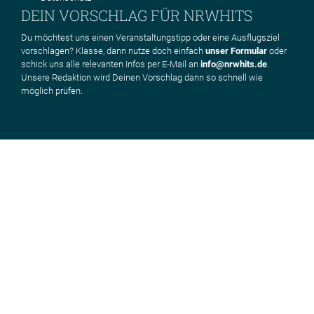
DEIN VORSCHLAG FÜR NRWHITS
Du möchtest uns einen Veranstaltungstipp oder eine Ausflugsziel
vorschlagen? Klasse, dann nutze doch einfach
unser Formular
oder
schick uns alle relevanten Infos per E-Mail an
info@nrwhits.de
.
Unsere Redaktion wird Deinen Vorschlag dann so schnell wie
möglich prüfen.