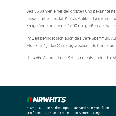
Seit 35 Jahren einer der größten und bekannteste
Lebensmittel, Trödel, Kitsch, Antikes, Neuware u
Freigelände und in der 1500 qm großen Zelthalle,
Im Zelt befindet sich auch das Café Sperrmüll. A
Musik leif“ jeden Samstag wechselnde Bands auf
Hinweis
: Während des Schützenfests findet der Ma
NRWHITS ist dein Erlebnisportal für Nordrhein-Westfalen. Bei
uns findest du aktuelle Freizeittipps, Veranstaltungen,