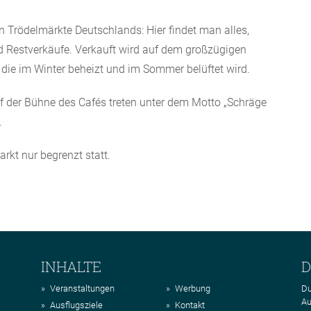
n Trödelmärkte Deutschlands: Hier findet man alles,
nd Restverkäufe. Verkauft wird auf dem großzügigen
 die im Winter beheizt und im Sommer belüftet wird.
uf der Bühne des Cafés treten unter dem Motto „Schräge
.
rkt nur begrenzt statt.
INHALTE
D
Veranstaltungen
Werbung
Du
Au
Ausflugsziele
Kontakt