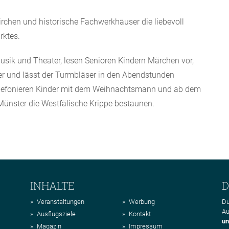
hen und historische Fachwerkhäuser die liebevoll
rktes.
sik und Theater, lesen Senioren Kindern Märchen vor,
der und lässt der Turmbläser in den Abendstunden
elefonieren Kinder mit dem Weihnachtsmann und ab dem
ünster die Westfälische Krippe bestaunen.
INHALTE
D
Veranstaltungen
Werbung
Du
Au
Ausflugsziele
Kontakt
un
Magazin
Impressum