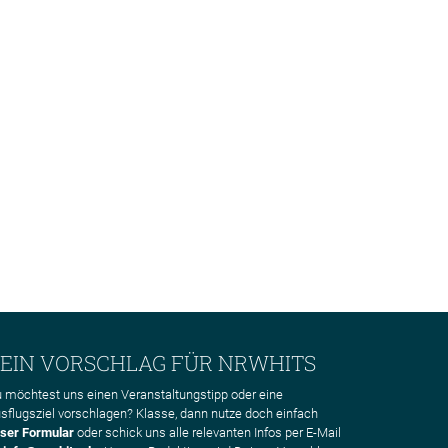
EIN VORSCHLAG FÜR NRWHITS
 möchtest uns einen Veranstaltungstipp oder eine
sflugsziel vorschlagen? Klasse, dann nutze doch einfach
ser Formular
oder schick uns alle relevanten Infos per E-Mail