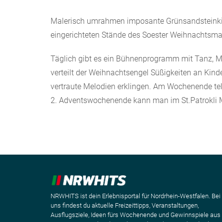
Malerisch umrahmen imposante Grünsandsteinkirc
eingerichteten Stände des Soester Weihnachtsma
Täglich gibt es ein Bühnenprogramm mit Tanz, Mu
verteilt der Weihnachtsengel Süßigkeiten an Kin
vertraute Melodien erklingen. Am Wochenende t
2. Adventswochenende kann man im St.Patrokli M
NRWHITS ist dein Erlebnisportal für Nordrhein-Westfalen. Bei
uns findest du aktuelle Freizeittipps, Veranstaltungen,
Ausflugsziele, Ideen fürs Wochenende und Gewinnspiele aus