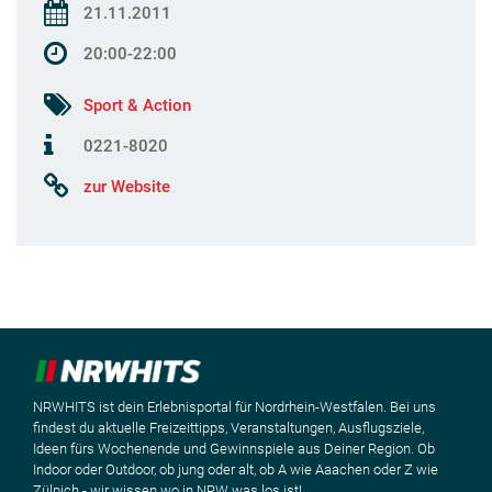
21.11.2011
20:00-22:00
Sport & Action
0221-8020
zur Website
NRWHITS ist dein Erlebnisportal für Nordrhein-Westfalen. Bei uns
findest du aktuelle Freizeittipps, Veranstaltungen, Ausflugsziele,
Ideen fürs Wochenende und Gewinnspiele aus Deiner Region. Ob
Indoor oder Outdoor, ob jung oder alt, ob A wie Aaachen oder Z wie
Zülpich - wir wissen wo in NRW was los ist!