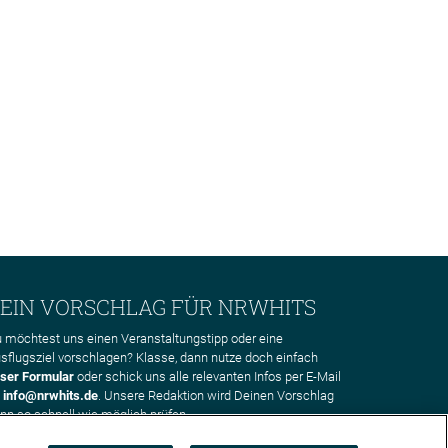
EIN VORSCHLAG FÜR NRWHITS
 möchtest uns einen Veranstaltungstipp oder eine
sflugsziel vorschlagen? Klasse, dann nutze doch einfach
ser Formular
oder schick uns alle relevanten Infos per E-Mail
n
info@nrwhits.de
. Unsere Redaktion wird Deinen Vorschlag
nn so schnell wie möglich prüfen.