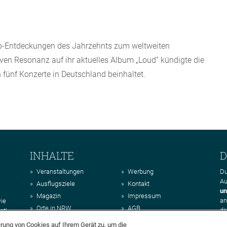
op-Entdeckungen des Jahrzehnts zum weltweiten
tiven Resonanz auf ihr aktuelles Album „Loud“ kündigte die
h fünf Konzerte in Deutschland beinhaltet.
INHALTE
D
Veranstaltungen
Werbung
Du
Au
Ausflugsziele
Kontakt
un
Magazin
Impressum
a
wie
Orte in NRW
AGB
da
st!
Regionen in NRW
Datenschutz
erung von Cookies auf Ihrem Gerät zu, um die