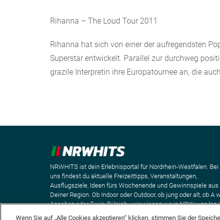
Rihanna – The Loud Tour 2011
Rihanna hat sich von einer der aufregendsten P
Superstar entwickelt. Parallel zur durchweg posi
grazile Interpretin ihre Europatournee an, die auc
NRWHITS ist dein Erlebnisportal für Nordrhein-Westfalen. Bei
uns findest du aktuelle Freizeittipps, Veranstaltungen,
Ausflugsziele, Ideen fürs Wochenende und Gewinnspiele aus
Deiner Region. Ob Indoor oder Outdoor, ob jung oder alt, ob A 
Aaachen oder Z wie Zülpich - wir wissen wo in NRW was los i
Wenn Sie auf „Alle Cookies akzeptieren“ klicken, stimmen Sie der Speich