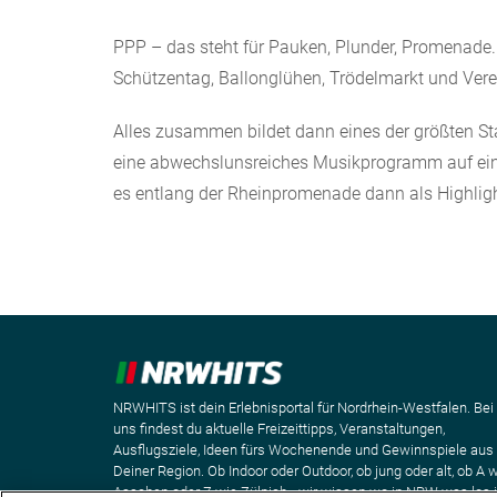
PPP – das steht für Pauken, Plunder, Promenade.
Schützentag, Ballonglühen, Trödelmarkt und Verei
Alles zusammen bildet dann eines der größten S
eine abwechslunsreiches Musikprogramm auf eine
es entlang der Rheinpromenade dann als Highligh
NRWHITS ist dein Erlebnisportal für Nordrhein-Westfalen. Bei
uns findest du aktuelle Freizeittipps, Veranstaltungen,
Ausflugsziele, Ideen fürs Wochenende und Gewinnspiele aus
Deiner Region. Ob Indoor oder Outdoor, ob jung oder alt, ob A 
Aaachen oder Z wie Zülpich - wir wissen wo in NRW was los i