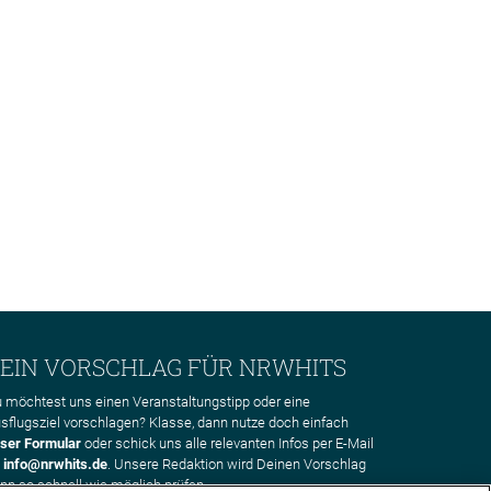
EIN VORSCHLAG FÜR NRWHITS
 möchtest uns einen Veranstaltungstipp oder eine
sflugsziel vorschlagen? Klasse, dann nutze doch einfach
ser Formular
oder schick uns alle relevanten Infos per E-Mail
n
info@nrwhits.de
. Unsere Redaktion wird Deinen Vorschlag
nn so schnell wie möglich prüfen.