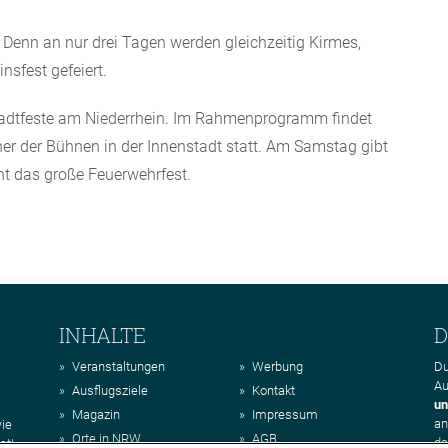
 Denn an nur drei Tagen werden gleichzeitig Kirmes,
nsfest gefeiert.
tadtfeste am Niederrhein. Im Rahmenprogramm findet
r der Bühnen in der Innenstadt statt. Am Samstag gibt
t das große Feuerwehrfest.
INHALTE
D
Veranstaltungen
Werbung
Du
Au
Ausflugsziele
Kontakt
un
Magazin
Impressum
a
wie
Orte in NRW
AGB
da
st!