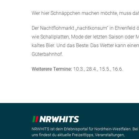
Wer hier Schnäppchen machen möchte, muss dafü
Der Nachtflohmarkt „nachtkonsum“ in Ehrenfeld ö
wie Schallplatten, Mode der letzten Saison oder
kaltes Bier. Und das Beste: Das Wetter kann einem
Güterbahnhof.
Weiterere Termine:
10.3., 28.4., 15.5., 16.6.
NRWHITS ist dein Erlebnisportal für Nordrhein-Westfalen. Bei
uns findest du aktuelle Freizeittipps, Veranstaltungen,