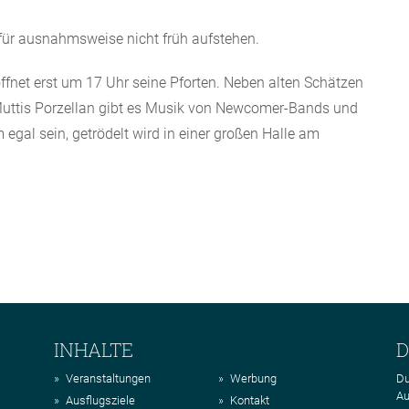
r ausnahmsweise nicht früh aufstehen.
ffnet erst um 17 Uhr seine Pforten. Neben alten Schätzen
 Muttis Porzellan gibt es Musik von Newcomer-Bands und
 egal sein, getrödelt wird in einer großen Halle am
INHALTE
D
Veranstaltungen
Werbung
Du
Au
Ausflugsziele
Kontakt