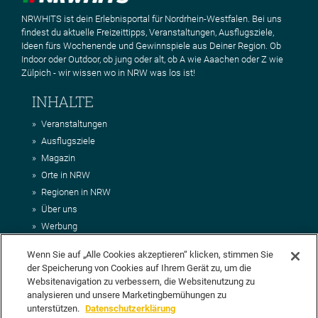
NRWHITS ist dein Erlebnisportal für Nordrhein-Westfalen. Bei uns
findest du aktuelle Freizeittipps, Veranstaltungen, Ausflugsziele,
Ideen fürs Wochenende und Gewinnspiele aus Deiner Region. Ob
Indoor oder Outdoor, ob jung oder alt, ob A wie Aaachen oder Z wie
Zülpich - wir wissen wo in NRW was los ist!
INHALTE
Veranstaltungen
Ausflugsziele
Magazin
Orte in NRW
Regionen in NRW
Über uns
Werbung
Kontakt
Wenn Sie auf „Alle Cookies akzeptieren“ klicken, stimmen Sie
Impressum
der Speicherung von Cookies auf Ihrem Gerät zu, um die
AGB
Websitenavigation zu verbessern, die Websitenutzung zu
Datenschutz
analysieren und unsere Marketingbemühungen zu
DEIN VORSCHLAG FÜR NRWHITS
unterstützen.
Datenschutzerklärung