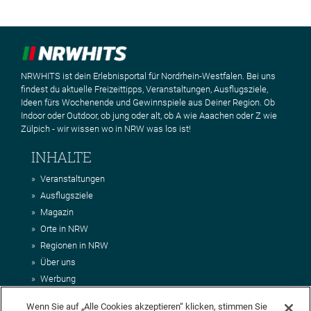
NRWHITS ist dein Erlebnisportal für Nordrhein-Westfalen. Bei uns
findest du aktuelle Freizeittipps, Veranstaltungen, Ausflugsziele,
Ideen fürs Wochenende und Gewinnspiele aus Deiner Region. Ob
Indoor oder Outdoor, ob jung oder alt, ob A wie Aaachen oder Z wie
Zülpich - wir wissen wo in NRW was los ist!
INHALTE
Veranstaltungen
Ausflugsziele
Magazin
Orte in NRW
Regionen in NRW
Über uns
Werbung
Kontakt
Wenn Sie auf „Alle Cookies akzeptieren“ klicken, stimmen Sie