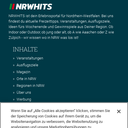
NRWHITS ist dein Erlebnisportal für Nordrhein-Westfalen. Bei uns
findest du aktuelle Freizeittipps, Veranstaltungen, Ausflugsziele,
Ideen fürs Wochenende und Gewinnspiele aus Deiner Region. Ob
Indoor oder Outdoor, ob jung oder alt, ob A wie Aaachen oder Z wie
Zülpich - wir wissen wo in NRW was los ist!
INHALTE
Veranstaltungen
Ausflugsziele
Magazin
Orte in NRW
Regionen in NRW
Über uns
Werbung
Kontakt
Wenn Sie auf „Alle Cookies akzeptieren“ klicken, stimmen Sie
Impressum
der Speicherung von Cookies auf Ihrem Gerät zu, um die
AGB
Websitenavigation zu verbessern, die Websitenutzung zu
Datenschutz
analysieren und unsere Marketingbemühungen zu