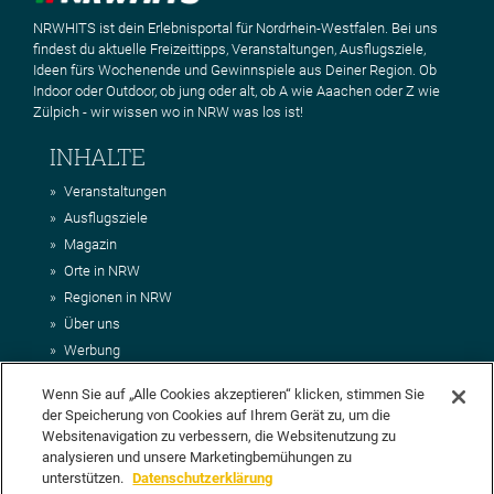
NRWHITS ist dein Erlebnisportal für Nordrhein-Westfalen. Bei uns
findest du aktuelle Freizeittipps, Veranstaltungen, Ausflugsziele,
Ideen fürs Wochenende und Gewinnspiele aus Deiner Region. Ob
Indoor oder Outdoor, ob jung oder alt, ob A wie Aaachen oder Z wie
Zülpich - wir wissen wo in NRW was los ist!
INHALTE
Veranstaltungen
Ausflugsziele
Magazin
Orte in NRW
Regionen in NRW
Über uns
Werbung
Kontakt
Wenn Sie auf „Alle Cookies akzeptieren“ klicken, stimmen Sie
Impressum
der Speicherung von Cookies auf Ihrem Gerät zu, um die
AGB
Websitenavigation zu verbessern, die Websitenutzung zu
Datenschutz
analysieren und unsere Marketingbemühungen zu
DEIN VORSCHLAG FÜR NRWHITS
unterstützen.
Datenschutzerklärung