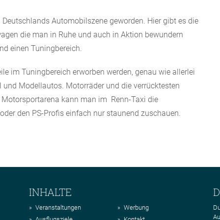
in Deutschlands Automobilszene geworden. Hier gibt es die
nwagen die man in Ruhe und auch in Aktion bewundern
nd einen Tuningbereich.
ile im Tuningbereich erworben werden, genau wie allerlei
 und Modellautos. Motorräder und die verrücktesten
er Motorsportarena kann man im Renn-Taxi die
oder den PS-Profis einfach nur staunend zuschauen.
INHALTE
D
Veranstaltungen
Werbung
Du
Au
Ausflugsziele
Kontakt