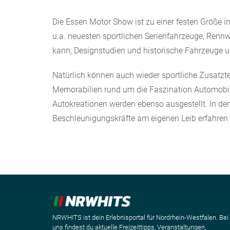
Die Essen Motor Show ist zu einer festen Größe 
u.a. neuesten sportlichen Serienfahrzeuge, Ren
kann, Designstudien und historische Fahrzeuge u
Natürlich können auch wieder sportliche Zusatzte
Memorabilien rund um die Faszination Automobil
Autokreationen werden ebenso ausgestellt. In d
Beschleunigungskräfte am eigenen Leib erfahren 
NRWHITS ist dein Erlebnisportal für Nordrhein-Westfalen. Bei
uns findest du aktuelle Freizeittipps, Veranstaltungen,