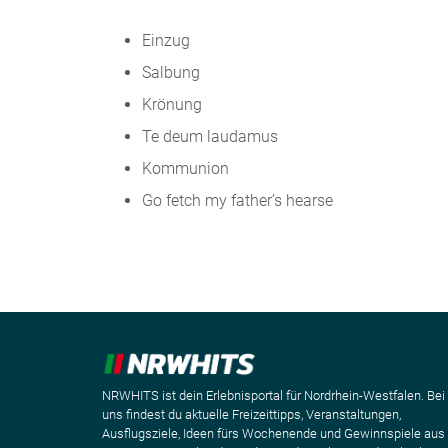
Einzug
Salbung
Krönung
Te deum laudamus
Kommunion
Go fetch my father’s hearse
NRWHITS ist dein Erlebnisportal für Nordrhein-Westfalen. Bei
uns findest du aktuelle Freizeittipps, Veranstaltungen,
Ausflugsziele, Ideen fürs Wochenende und Gewinnspiele aus