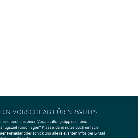
EIN VORSCHLAG FÜR NRWHITS
 möchtest uns einen Veranstaltungstipp oder eine
sflugsziel vorschlagen? Klasse, dann nutze doch einfach
ser Formular
oder schick uns alle relevanten Infos per E-Mail