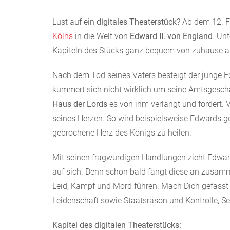
Lust auf ein
digitales Theaterstück
? Ab dem 12. F
Kölns
in die Welt von
Edward II. von England
. Unt
Kapiteln des Stücks ganz bequem von zuhause au
Nach dem Tod seines Vaters besteigt der junge E
kümmert sich nicht wirklich um seine Amtsgeschä
Haus der Lords
es von ihm verlangt und fordert. 
seines Herzen. So wird beispielsweise Edwards g
gebrochene Herz des Königs zu heilen.
Mit seinen fragwürdigen Handlungen zieht Edward
auf sich. Denn schon bald fängt diese an zusa
Leid, Kampf und Mord führen. Mach Dich gefasst 
Leidenschaft sowie Staatsräson und Kontrolle, S
Kapitel des digitalen Theaterstücks: