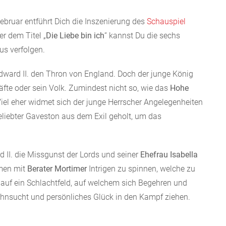
ebruar entführt Dich die Inszenierung des
Schauspiel
er dem Titel „
Die Liebe bin ich
“ kannst Du die sechs
s verfolgen.
dward II. den Thron von England. Doch der junge König
fte oder sein Volk. Zumindest nicht so, wie das
Hohe
Viel eher widmet sich der junge Herrscher Angelegenheiten
eliebter Gaveston aus dem Exil geholt, um das
 II. die Missgunst der Lords und seiner
Ehefrau Isabella
mmen mit
Berater Mortimer
Intrigen zu spinnen, welche zu
auf ein Schlachtfeld, auf welchem sich Begehren und
ehnsucht und persönliches Glück in den Kampf ziehen.