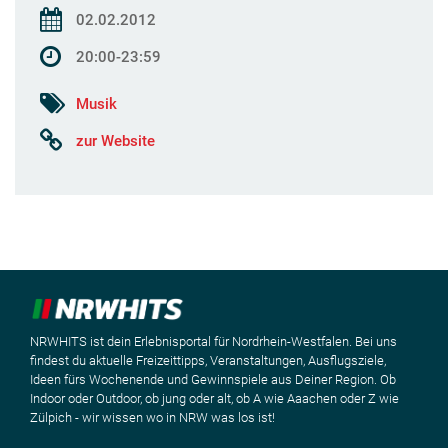
02.02.2012
20:00-23:59
Musik
zur Website
NRWHITS ist dein Erlebnisportal für Nordrhein-Westfalen. Bei uns
findest du aktuelle Freizeittipps, Veranstaltungen, Ausflugsziele,
Ideen fürs Wochenende und Gewinnspiele aus Deiner Region. Ob
Indoor oder Outdoor, ob jung oder alt, ob A wie Aaachen oder Z wie
Zülpich - wir wissen wo in NRW was los ist!