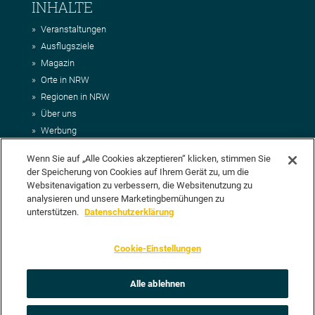
INHALTE
Veranstaltungen
Ausflugsziele
Magazin
Orte in NRW
Regionen in NRW
Über uns
Werbung
Kontakt
Wenn Sie auf „Alle Cookies akzeptieren“ klicken, stimmen Sie
Impressum
der Speicherung von Cookies auf Ihrem Gerät zu, um die
AGB
Websitenavigation zu verbessern, die Websitenutzung zu
Datenschutz
analysieren und unsere Marketingbemühungen zu
DEIN VORSCHLAG FÜR NRWHITS
unterstützen.
Datenschutzerklärung
Du möchtest uns einen Veranstaltungstipp oder eine Ausflugsziel
Cookie-Einstellungen
vorschlagen? Klasse, dann nutze doch einfach
unser Formular
oder
schick uns alle relevanten Infos per E-Mail an
info@nrwhits.de
.
Unsere Redaktion wird Deinen Vorschlag dann so schnell wie
Alle ablehnen
möglich prüfen.