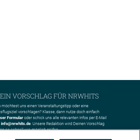
EIN VORSCHLAG FÜR NRWHITS
 möchtest uns einen Veranstaltungstipp oder eine
sflugsziel vorschlagen? Klasse, dann nutze doch einfach
ser Formular
oder schick uns alle relevanten Infos per E-Mail
n
info@nrwhits.de
. Unsere Redaktion wird Deinen Vorschlag
nn so schnell wie möglich prüfen.