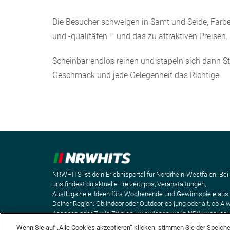
Die Besucher schwelgen in Samt und Seide, Farbe
und -qualitäten – und das zu attraktiven Preisen.
Scheinbar endlos reihen und stapeln sich dann St
Geschmack und jede Gelegenheit das Richtige.
NRWHITS ist dein Erlebnisportal für Nordrhein-Westfalen. Bei
uns findest du aktuelle Freizeittipps, Veranstaltungen,
Ausflugsziele, Ideen fürs Wochenende und Gewinnspiele aus
Deiner Region. Ob Indoor oder Outdoor, ob jung oder alt, ob A 
Aaachen oder Z wie Zülpich - wir wissen wo in NRW was los i
Wenn Sie auf „Alle Cookies akzeptieren“ klicken, stimmen Sie der Speich