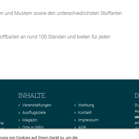
n und Mustern sowie den unterschiedlichsten Stoffarten
offballen an rund 100 Ständen und bieten für jeden
INHALTE
D
Veranstaltungen
Werbung
Du
Au
Ausflugsziele
Kontakt
un
Magazin
Impressum
a
wie
Orte in NRW
AGB
da
st!
Regionen in NRW
Datenschutz
erung von Cookies auf Ihrem Gerät zu, um die