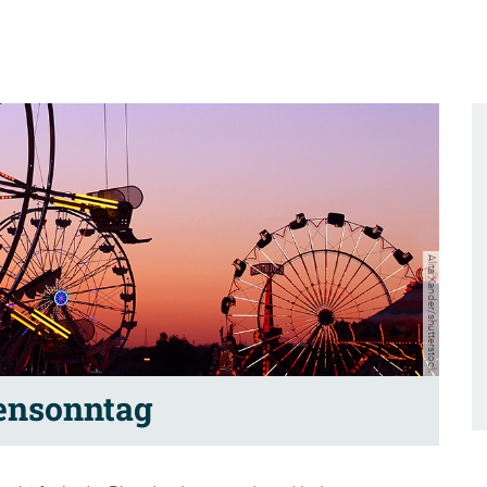
Alita Xander/shutterstock
ensonntag