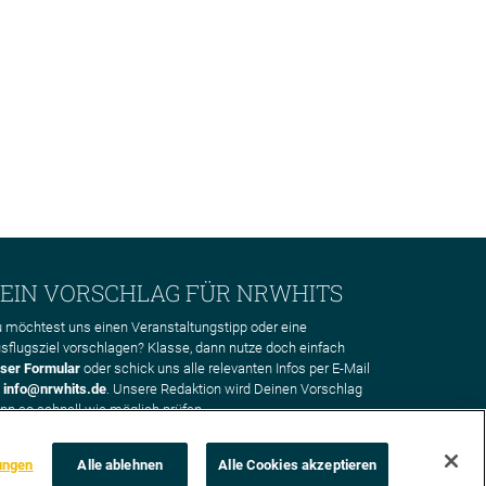
EIN VORSCHLAG FÜR NRWHITS
 möchtest uns einen Veranstaltungstipp oder eine
sflugsziel vorschlagen? Klasse, dann nutze doch einfach
ser Formular
oder schick uns alle relevanten Infos per E-Mail
n
info@nrwhits.de
. Unsere Redaktion wird Deinen Vorschlag
nn so schnell wie möglich prüfen.
ungen
Alle ablehnen
Alle Cookies akzeptieren