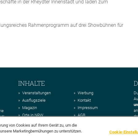
chäfte in der Rheydter Innenstadt und laden zum
lungsreiches Rahmenprogramm auf drei Showbühnen für
INHALTE
D
Veranstaltungen
Werbung
Du
Au
Ausflugsziele
Kontakt
un
Magazin
Impressum
a
wie
Orte in NRW
AGB
da
st!
Regionen in NRW
Datenschutz
erung von Cookies auf Ihrem Gerät zu, um die
Über uns
d unsere Marketingbemühungen zu unterstützen.
Cookie-Einstell