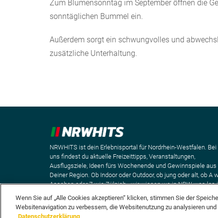
Zum Blumensonntag im September öffnen die Ges
sonntäglichen Bummel ein.
Außerdem sorgt ein schwungvolles und abwechs
zusätzliche Unterhaltung.
NRWHITS ist dein Erlebnisportal für Nordrhein-Westfalen. Bei
uns findest du aktuelle Freizeittipps, Veranstaltungen,
Ausflugsziele, Ideen fürs Wochenende und Gewinnspiele aus
Deiner Region. Ob Indoor oder Outdoor, ob jung oder alt, ob A 
Aaachen oder Z wie Zülpich - wir wissen wo in NRW was los i
Wenn Sie auf „Alle Cookies akzeptieren“ klicken, stimmen Sie der Speich
Websitenavigation zu verbessern, die Websitenutzung zu analysieren un
Datenschutzerklärung