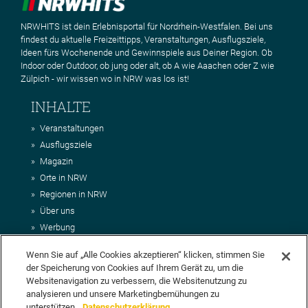
NRWHITS ist dein Erlebnisportal für Nordrhein-Westfalen. Bei uns
findest du aktuelle Freizeittipps, Veranstaltungen, Ausflugsziele,
Ideen fürs Wochenende und Gewinnspiele aus Deiner Region. Ob
Indoor oder Outdoor, ob jung oder alt, ob A wie Aaachen oder Z wie
Zülpich - wir wissen wo in NRW was los ist!
INHALTE
Veranstaltungen
Ausflugsziele
Magazin
Orte in NRW
Regionen in NRW
Über uns
Werbung
Kontakt
Wenn Sie auf „Alle Cookies akzeptieren“ klicken, stimmen Sie
Impressum
der Speicherung von Cookies auf Ihrem Gerät zu, um die
AGB
Websitenavigation zu verbessern, die Websitenutzung zu
Datenschutz
analysieren und unsere Marketingbemühungen zu
unterstützen.
Datenschutzerklärung