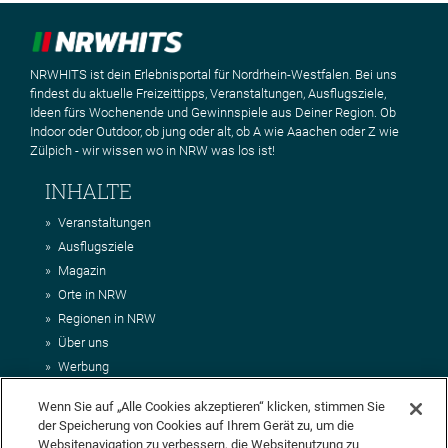
NRWHITS ist dein Erlebnisportal für Nordrhein-Westfalen. Bei uns
findest du aktuelle Freizeittipps, Veranstaltungen, Ausflugsziele,
Ideen fürs Wochenende und Gewinnspiele aus Deiner Region. Ob
Indoor oder Outdoor, ob jung oder alt, ob A wie Aaachen oder Z wie
Zülpich - wir wissen wo in NRW was los ist!
INHALTE
Veranstaltungen
Ausflugsziele
Magazin
Orte in NRW
Regionen in NRW
Über uns
Werbung
Kontakt
Wenn Sie auf „Alle Cookies akzeptieren“ klicken, stimmen Sie
Impressum
der Speicherung von Cookies auf Ihrem Gerät zu, um die
AGB
Websitenavigation zu verbessern, die Websitenutzung zu