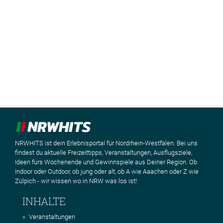
NRWHITS ist dein Erlebnisportal für Nordrhein-Westfalen. Bei uns
findest du aktuelle Freizeittipps, Veranstaltungen, Ausflugsziele,
Ideen fürs Wochenende und Gewinnspiele aus Deiner Region. Ob
Indoor oder Outdoor, ob jung oder alt, ob A wie Aaachen oder Z wie
Zülpich - wir wissen wo in NRW was los ist!
INHALTE
Veranstaltungen