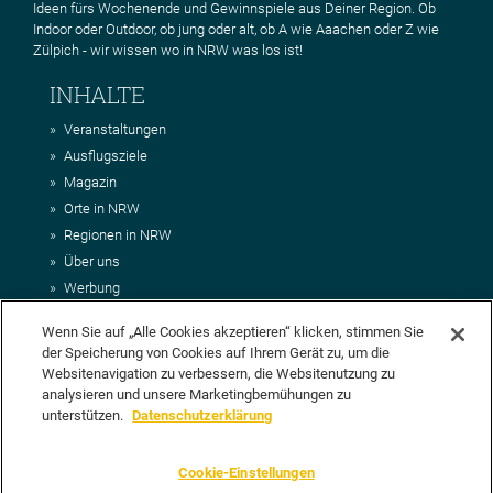
Ideen fürs Wochenende und Gewinnspiele aus Deiner Region. Ob
Indoor oder Outdoor, ob jung oder alt, ob A wie Aaachen oder Z wie
Zülpich - wir wissen wo in NRW was los ist!
INHALTE
Veranstaltungen
Ausflugsziele
Magazin
Orte in NRW
Regionen in NRW
Über uns
Werbung
Kontakt
Wenn Sie auf „Alle Cookies akzeptieren“ klicken, stimmen Sie
Impressum
der Speicherung von Cookies auf Ihrem Gerät zu, um die
AGB
Websitenavigation zu verbessern, die Websitenutzung zu
Datenschutz
analysieren und unsere Marketingbemühungen zu
DEIN VORSCHLAG FÜR NRWHITS
unterstützen.
Datenschutzerklärung
Du möchtest uns einen Veranstaltungstipp oder eine Ausflugsziel
Cookie-Einstellungen
vorschlagen? Klasse, dann nutze doch einfach
unser Formular
oder