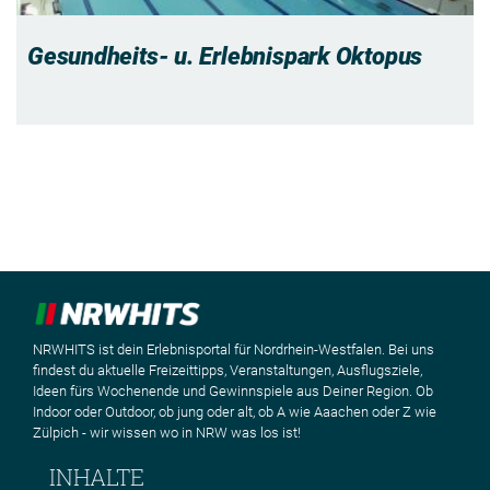
Gesundheits- u. Erlebnispark Oktopus
NRWHITS ist dein Erlebnisportal für Nordrhein-Westfalen. Bei uns
findest du aktuelle Freizeittipps, Veranstaltungen, Ausflugsziele,
Ideen fürs Wochenende und Gewinnspiele aus Deiner Region. Ob
Indoor oder Outdoor, ob jung oder alt, ob A wie Aaachen oder Z wie
Zülpich - wir wissen wo in NRW was los ist!
INHALTE