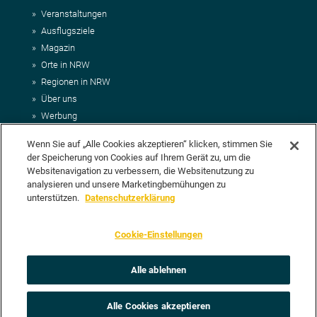
Veranstaltungen
Ausflugsziele
Magazin
Orte in NRW
Regionen in NRW
Über uns
Werbung
Kontakt
Wenn Sie auf „Alle Cookies akzeptieren“ klicken, stimmen Sie
Impressum
der Speicherung von Cookies auf Ihrem Gerät zu, um die
AGB
Websitenavigation zu verbessern, die Websitenutzung zu
Datenschutz
analysieren und unsere Marketingbemühungen zu
DEIN VORSCHLAG FÜR NRWHITS
unterstützen.
Datenschutzerklärung
Du möchtest uns einen Veranstaltungstipp oder eine Ausflugsziel
Cookie-Einstellungen
vorschlagen? Klasse, dann nutze doch einfach
unser Formular
oder
schick uns alle relevanten Infos per E-Mail an
info@nrwhits.de
.
Unsere Redaktion wird Deinen Vorschlag dann so schnell wie
Alle ablehnen
möglich prüfen.
Alle Cookies akzeptieren