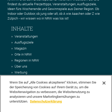
findest du aktuelle Freizeittipps, Veranstaltungen, Ausflugsziele,
Ideen fürs Wochenende und Gewinnspiele aus Deiner Region. Ob
Indoor oder Outdoor, ob jung oder alt, ob A wie Aaachen oder Z wie
Zülpich - wir wissen wo in NRW was los ist!
INHALTE
Veranstaltungen
Ausflugsziele
Magazin
Orte in NRW
Regionen in NRW
Über uns
Werbung
Kontakt
Wenn Sie auf „Alle Cookies akzeptieren“ klicken, stimmen Sie
Impressum
der Speicherung von Cookies auf Ihrem Gerät zu, um die
AGB
Websitenavigation zu verbessern, die Websitenutzung zu
Datenschutz
analysieren und unsere Marketingbemühungen zu
DEIN VORSCHLAG FÜR NRWHITS
unterstützen.
Datenschutzerklärung
Du möchtest uns einen Veranstaltungstipp oder eine Ausflugsziel