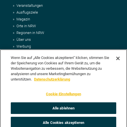
Veranstaltungen
Ausflugsziele
Magazin
Orte in NRW
Regionen in NRW
Über uns
Werbung
Kontakt
Wenn Sie auf „Alle Cookies akzeptieren“ klicken, stimmen Sie
Impressum
der Speicherung von Cookies auf Ihrem Gerät zu, um die
AGB
Websitenavigation zu verbessern, die Websitenutzung zu
Datenschutz
analysieren und unsere Marketingbemühungen zu
DEIN VORSCHLAG FÜR NRWHITS
unterstützen.
Datenschutzerklärung
Du möchtest uns einen Veranstaltungstipp oder eine Ausflugsziel
Cookie-Einstellungen
vorschlagen? Klasse, dann nutze doch einfach
unser Formular
oder
schick uns alle relevanten Infos per E-Mail an
info@nrwhits.de
.
Unsere Redaktion wird Deinen Vorschlag dann so schnell wie
Alle ablehnen
möglich prüfen.
Alle Cookies akzeptieren