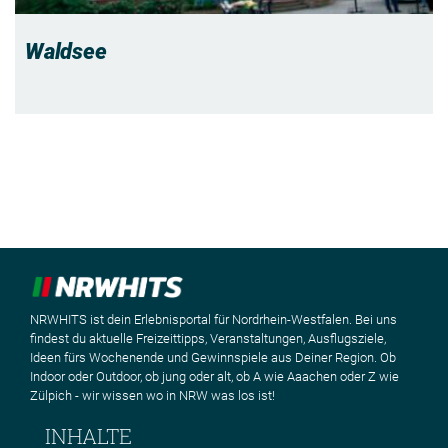
Waldsee
NRWHITS ist dein Erlebnisportal für Nordrhein-Westfalen. Bei uns
findest du aktuelle Freizeittipps, Veranstaltungen, Ausflugsziele,
Ideen fürs Wochenende und Gewinnspiele aus Deiner Region. Ob
Indoor oder Outdoor, ob jung oder alt, ob A wie Aaachen oder Z wie
Zülpich - wir wissen wo in NRW was los ist!
INHALTE