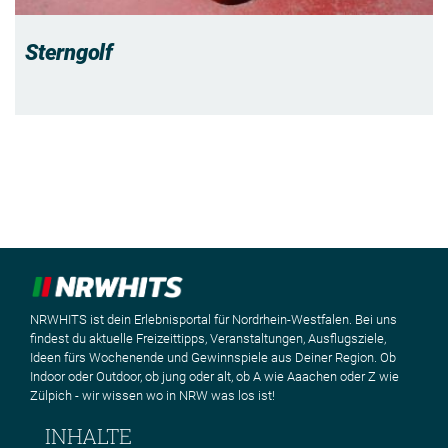
Sterngolf
NRWHITS ist dein Erlebnisportal für Nordrhein-Westfalen. Bei uns
findest du aktuelle Freizeittipps, Veranstaltungen, Ausflugsziele,
Ideen fürs Wochenende und Gewinnspiele aus Deiner Region. Ob
Indoor oder Outdoor, ob jung oder alt, ob A wie Aaachen oder Z wie
Zülpich - wir wissen wo in NRW was los ist!
INHALTE