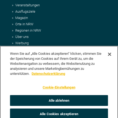
Veranstaltungen
Ausflugsziele
Magazin
Orte in NRW
Regionen in NRW
Über uns
Werbung
Kontakt
Wenn Sie auf „Alle Cookies akzeptieren“ klicken, stimmen Sie
Impressum
der Speicherung von Cookies auf Ihrem Gerät zu, um die
AGB
Websitenavigation zu verbessern, die Websitenutzung zu
Datenschutz
analysieren und unsere Marketingbemühungen zu
DEIN VORSCHLAG FÜR NRWHITS
unterstützen.
Datenschutzerklärung
Du möchtest uns einen Veranstaltungstipp oder eine Ausflugsziel
Cookie-Einstellungen
vorschlagen? Klasse, dann nutze doch einfach
unser Formular
oder
schick uns alle relevanten Infos per E-Mail an
info@nrwhits.de
.
Unsere Redaktion wird Deinen Vorschlag dann so schnell wie
Alle ablehnen
möglich prüfen.
Alle Cookies akzeptieren