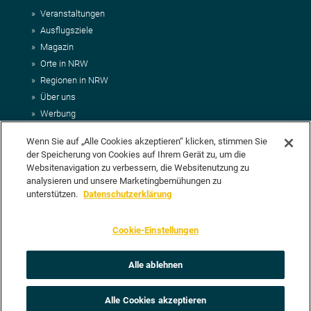
Veranstaltungen
Ausflugsziele
Magazin
Orte in NRW
Regionen in NRW
Über uns
Werbung
Kontakt
Wenn Sie auf „Alle Cookies akzeptieren“ klicken, stimmen Sie
Impressum
der Speicherung von Cookies auf Ihrem Gerät zu, um die
AGB
Websitenavigation zu verbessern, die Websitenutzung zu
Datenschutz
analysieren und unsere Marketingbemühungen zu
DEIN VORSCHLAG FÜR NRWHITS
unterstützen.
Datenschutzerklärung
Du möchtest uns einen Veranstaltungstipp oder eine Ausflugsziel
Cookie-Einstellungen
vorschlagen? Klasse, dann nutze doch einfach
unser Formular
oder
schick uns alle relevanten Infos per E-Mail an
info@nrwhits.de
.
Unsere Redaktion wird Deinen Vorschlag dann so schnell wie
Alle ablehnen
möglich prüfen.
Alle Cookies akzeptieren