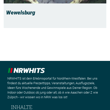
Wewelsburg
NRWHITS ist dein Erlebnisportal für Nordrhein-Westfalen. Bei uns
findest du aktuelle Freizeittipps, Veranstaltungen, Ausflugsziele,
Ideen fürs Wochenende und Gewinnspiele aus Deiner Region. Ob
Indoor oder Outdoor, ob jung oder alt, ob A wie Aaachen oder Z wie
Zülpich - wir wissen wo in NRW was los ist!
INHALTE