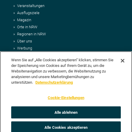
Veranstaltungen
Ausflugsziele
Magazin
Orte in NRW
Regionen in NRW
Über uns
Werbung
Kontakt
Wenn Sie auf „Alle Cookies akzeptieren“ klicken, stimmen Sie
Impressum
der Speicherung von Cookies auf Ihrem Gerät zu, um die
AGB
Websitenavigation zu verbessern, die Websitenutzung zu
Datenschutz
analysieren und unsere Marketingbemühungen zu
DEIN VORSCHLAG FÜR NRWHITS
unterstützen.
Datenschutzerklärung
Du möchtest uns einen Veranstaltungstipp oder eine Ausflugsziel
Cookie-Einstellungen
vorschlagen? Klasse, dann nutze doch einfach
unser Formular
oder
schick uns alle relevanten Infos per E-Mail an
info@nrwhits.de
.
Unsere Redaktion wird Deinen Vorschlag dann so schnell wie
Alle ablehnen
möglich prüfen.
Alle Cookies akzeptieren