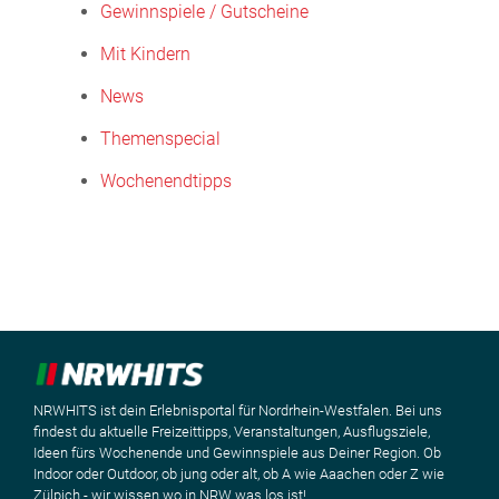
Gewinnspiele / Gutscheine
Mit Kindern
News
Themenspecial
Wochenendtipps
NRWHITS ist dein Erlebnisportal für Nordrhein-Westfalen. Bei uns
findest du aktuelle Freizeittipps, Veranstaltungen, Ausflugsziele,
Ideen fürs Wochenende und Gewinnspiele aus Deiner Region. Ob
Indoor oder Outdoor, ob jung oder alt, ob A wie Aaachen oder Z wie
Zülpich - wir wissen wo in NRW was los ist!