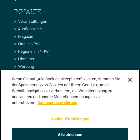
INHALTE
Veranstaltungen
Ausflugsziele
Magazin
Orte in NRW
Regionen in NRW
Über uns
Werbung
Kontakt
Wenn Sie auf „Alle Cookies akzeptieren“ klicken, stimmen Sie
Impressum
der Speicherung von Cookies auf Ihrem Gerät zu, um die
AGB
Websitenavigation zu verbessern, die Websitenutzung zu
Datenschutz
analysieren und unsere Marketingbemühungen zu
DEIN VORSCHLAG FÜR NRWHITS
unterstützen.
Datenschutzerklärung
Du möchtest uns einen Veranstaltungstipp oder eine Ausflugsziel
Cookie-Einstellungen
vorschlagen? Klasse, dann nutze doch einfach
unser Formular
oder
schick uns alle relevanten Infos per E-Mail an
info@nrwhits.de
.
Unsere Redaktion wird Deinen Vorschlag dann so schnell wie
Alle ablehnen
möglich prüfen.