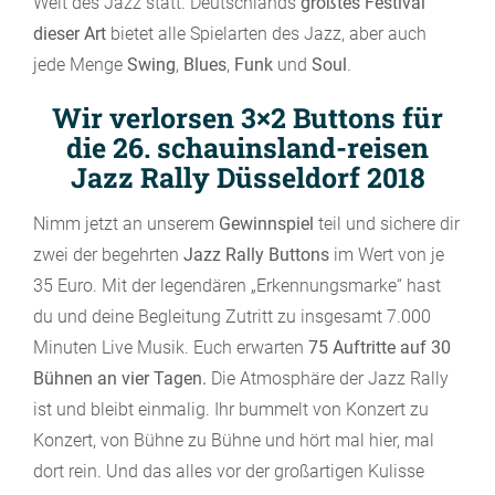
Welt des Jazz statt. Deutschlands
größtes Festival
dieser Art
bietet alle Spielarten des Jazz, aber auch
jede Menge
Swing
,
Blues
,
Funk
und
Soul
.
Wir verlorsen 3×2 Buttons für
die 26. schauinsland-reisen
Jazz Rally Düsseldorf 2018
Nimm jetzt an unserem
Gewinnspiel
teil und sichere dir
zwei der begehrten
Jazz Rally Buttons
im Wert von je
35 Euro. Mit der legendären „Erkennungsmarke“ hast
du und deine Begleitung Zutritt zu insgesamt 7.000
Minuten Live Musik. Euch erwarten
75 Auftritte auf 30
Bühnen an vier Tagen.
Die Atmosphäre der Jazz Rally
ist und bleibt einmalig. Ihr bummelt von Konzert zu
Konzert, von Bühne zu Bühne und hört mal hier, mal
dort rein. Und das alles vor der großartigen Kulisse