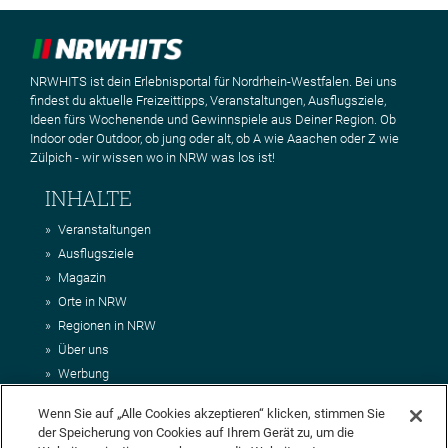
NRWHITS ist dein Erlebnisportal für Nordrhein-Westfalen. Bei uns
findest du aktuelle Freizeittipps, Veranstaltungen, Ausflugsziele,
Ideen fürs Wochenende und Gewinnspiele aus Deiner Region. Ob
Indoor oder Outdoor, ob jung oder alt, ob A wie Aaachen oder Z wie
Zülpich - wir wissen wo in NRW was los ist!
INHALTE
Veranstaltungen
Ausflugsziele
Magazin
Orte in NRW
Regionen in NRW
Über uns
Werbung
Kontakt
Wenn Sie auf „Alle Cookies akzeptieren“ klicken, stimmen Sie
Impressum
der Speicherung von Cookies auf Ihrem Gerät zu, um die
AGB