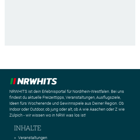
NRWHITS ist dein Erlebnisportal für Nordrhein-Westfalen. Bei uns
findest du aktuelle Freizeittipps, Veranstaltungen, Ausflugsziele,
Ideen fürs Wochenende und Gewinnspiele aus Deiner Region. Ob
Indoor oder Outdoor, ob jung oder alt, ob A wie Aaachen oder Z wie
Zülpich - wir wissen wo in NRW was los ist!
INHALTE
Veranstaltungen