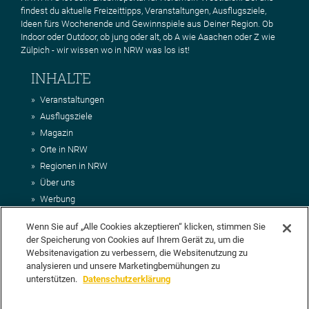
findest du aktuelle Freizeittipps, Veranstaltungen, Ausflugsziele,
Ideen fürs Wochenende und Gewinnspiele aus Deiner Region. Ob
Indoor oder Outdoor, ob jung oder alt, ob A wie Aaachen oder Z wie
Zülpich - wir wissen wo in NRW was los ist!
INHALTE
Veranstaltungen
Ausflugsziele
Magazin
Orte in NRW
Regionen in NRW
Über uns
Werbung
Kontakt
Wenn Sie auf „Alle Cookies akzeptieren“ klicken, stimmen Sie
Impressum
der Speicherung von Cookies auf Ihrem Gerät zu, um die
AGB
Websitenavigation zu verbessern, die Websitenutzung zu
Datenschutz
analysieren und unsere Marketingbemühungen zu
DEIN VORSCHLAG FÜR NRWHITS
unterstützen.
Datenschutzerklärung
Du möchtest uns einen Veranstaltungstipp oder eine Ausflugsziel