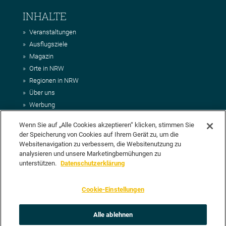
INHALTE
Veranstaltungen
Ausflugsziele
Magazin
Orte in NRW
Regionen in NRW
Über uns
Werbung
Kontakt
Wenn Sie auf „Alle Cookies akzeptieren“ klicken, stimmen Sie
Impressum
der Speicherung von Cookies auf Ihrem Gerät zu, um die
AGB
Websitenavigation zu verbessern, die Websitenutzung zu
Datenschutz
analysieren und unsere Marketingbemühungen zu
DEIN VORSCHLAG FÜR NRWHITS
unterstützen.
Datenschutzerklärung
Du möchtest uns einen Veranstaltungstipp oder eine Ausflugsziel
Cookie-Einstellungen
vorschlagen? Klasse, dann nutze doch einfach
unser Formular
oder
schick uns alle relevanten Infos per E-Mail an
info@nrwhits.de
.
Unsere Redaktion wird Deinen Vorschlag dann so schnell wie
Alle ablehnen
möglich prüfen.