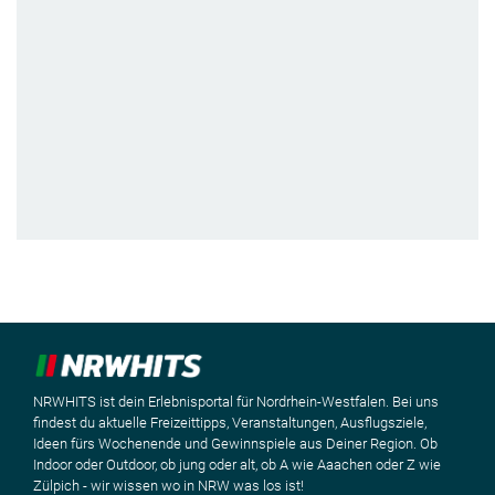
NRWHITS ist dein Erlebnisportal für Nordrhein-Westfalen. Bei uns
findest du aktuelle Freizeittipps, Veranstaltungen, Ausflugsziele,
Ideen fürs Wochenende und Gewinnspiele aus Deiner Region. Ob
Indoor oder Outdoor, ob jung oder alt, ob A wie Aaachen oder Z wie
Zülpich - wir wissen wo in NRW was los ist!