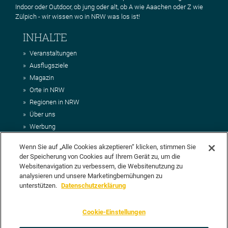
Indoor oder Outdoor, ob jung oder alt, ob A wie Aaachen oder Z wie
Zülpich - wir wissen wo in NRW was los ist!
INHALTE
Veranstaltungen
Ausflugsziele
Magazin
Orte in NRW
Regionen in NRW
Über uns
Werbung
Kontakt
Wenn Sie auf „Alle Cookies akzeptieren“ klicken, stimmen Sie
Impressum
der Speicherung von Cookies auf Ihrem Gerät zu, um die
AGB
Websitenavigation zu verbessern, die Websitenutzung zu
Datenschutz
analysieren und unsere Marketingbemühungen zu
DEIN VORSCHLAG FÜR NRWHITS
unterstützen.
Datenschutzerklärung
Du möchtest uns einen Veranstaltungstipp oder eine Ausflugsziel
Cookie-Einstellungen
vorschlagen? Klasse, dann nutze doch einfach
unser Formular
oder
schick uns alle relevanten Infos per E-Mail an
info@nrwhits.de
.