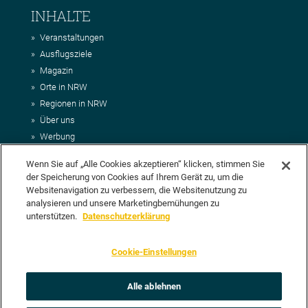
INHALTE
Veranstaltungen
Ausflugsziele
Magazin
Orte in NRW
Regionen in NRW
Über uns
Werbung
Kontakt
Wenn Sie auf „Alle Cookies akzeptieren“ klicken, stimmen Sie
Impressum
der Speicherung von Cookies auf Ihrem Gerät zu, um die
AGB
Websitenavigation zu verbessern, die Websitenutzung zu
Datenschutz
analysieren und unsere Marketingbemühungen zu
DEIN VORSCHLAG FÜR NRWHITS
unterstützen.
Datenschutzerklärung
Du möchtest uns einen Veranstaltungstipp oder eine Ausflugsziel
Cookie-Einstellungen
vorschlagen? Klasse, dann nutze doch einfach
unser Formular
oder
schick uns alle relevanten Infos per E-Mail an
info@nrwhits.de
.
Unsere Redaktion wird Deinen Vorschlag dann so schnell wie
Alle ablehnen
möglich prüfen.