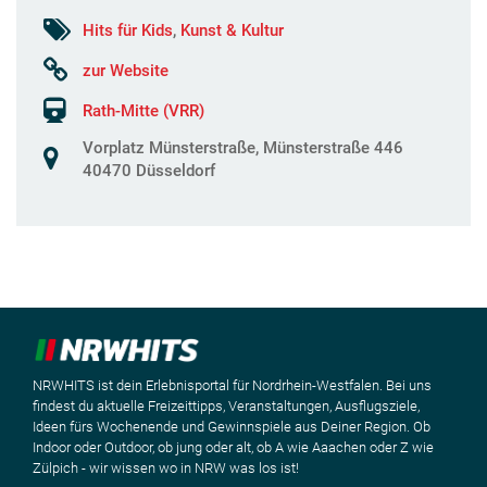
Hits für Kids
,
Kunst & Kultur
zur Website
Rath-Mitte (VRR)
Vorplatz Münsterstraße, Münsterstraße 446
40470 Düsseldorf
NRWHITS ist dein Erlebnisportal für Nordrhein-Westfalen. Bei uns
findest du aktuelle Freizeittipps, Veranstaltungen, Ausflugsziele,
Ideen fürs Wochenende und Gewinnspiele aus Deiner Region. Ob
Indoor oder Outdoor, ob jung oder alt, ob A wie Aaachen oder Z wie
Zülpich - wir wissen wo in NRW was los ist!