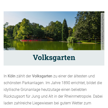
Mike Dyna/KölnTourismus GmbH
Volksgarten
In
Köln
zählt der
Volksgarten
zu einer der ältesten und
schönsten Parkanlagen. Im Jahre 1890 errichtet, bildet die
idyllische Grünanlage heutzutage einen beliebten
Rückzugsort für Jung und Alt in der Rheinmetropole. Dabei
laden zahlreiche Liegewiesen bei gutem Wetter zum