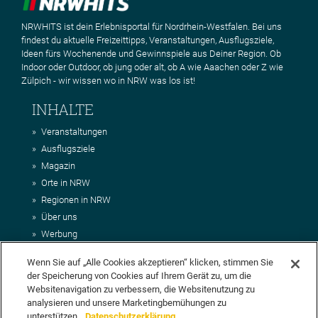
NRWHITS ist dein Erlebnisportal für Nordrhein-Westfalen. Bei uns
findest du aktuelle Freizeittipps, Veranstaltungen, Ausflugsziele,
Ideen fürs Wochenende und Gewinnspiele aus Deiner Region. Ob
Indoor oder Outdoor, ob jung oder alt, ob A wie Aaachen oder Z wie
Zülpich - wir wissen wo in NRW was los ist!
INHALTE
Veranstaltungen
Ausflugsziele
Magazin
Orte in NRW
Regionen in NRW
Über uns
Werbung
Kontakt
Wenn Sie auf „Alle Cookies akzeptieren“ klicken, stimmen Sie
Impressum
der Speicherung von Cookies auf Ihrem Gerät zu, um die
AGB
Websitenavigation zu verbessern, die Websitenutzung zu
Datenschutz
analysieren und unsere Marketingbemühungen zu
unterstützen.
Datenschutzerklärung