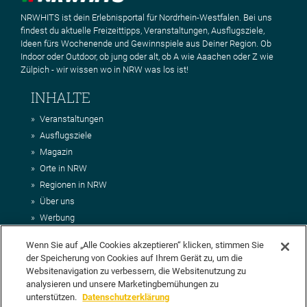
NRWHITS ist dein Erlebnisportal für Nordrhein-Westfalen. Bei uns
findest du aktuelle Freizeittipps, Veranstaltungen, Ausflugsziele,
Ideen fürs Wochenende und Gewinnspiele aus Deiner Region. Ob
Indoor oder Outdoor, ob jung oder alt, ob A wie Aaachen oder Z wie
Zülpich - wir wissen wo in NRW was los ist!
INHALTE
Veranstaltungen
Ausflugsziele
Magazin
Orte in NRW
Regionen in NRW
Über uns
Werbung
Kontakt
Wenn Sie auf „Alle Cookies akzeptieren“ klicken, stimmen Sie
Impressum
der Speicherung von Cookies auf Ihrem Gerät zu, um die
AGB
Websitenavigation zu verbessern, die Websitenutzung zu
Datenschutz
analysieren und unsere Marketingbemühungen zu
DEIN VORSCHLAG FÜR NRWHITS
unterstützen.
Datenschutzerklärung