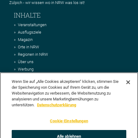
Zülpich - wir wissen wo in NRW was los ist!
INHALTE
Veranstaltungen
Ausflugsziele
Magazin
Orte in NRW
Regionen in NRW
Über uns
Werbung
Kontakt
Wenn Sie auf „Alle Cookies akzeptieren“ klicken, stimmen Sie
Impressum
der Speicherung von Cookies auf Ihrem Gerät zu, um die
AGB
Websitenavigation zu verbessern, die Websitenutzung zu
Datenschutz
analysieren und unsere Marketingbemühungen zu
DEIN VORSCHLAG FÜR NRWHITS
unterstützen.
Datenschutzerklärung
Du möchtest uns einen Veranstaltungstipp oder eine Ausflugsziel
Cookie-Einstellungen
vorschlagen? Klasse, dann nutze doch einfach
unser Formular
oder
schick uns alle relevanten Infos per E-Mail an
info@nrwhits.de
.
Unsere Redaktion wird Deinen Vorschlag dann so schnell wie
Alle ablehnen