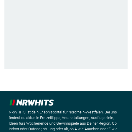
NRWHITS ist dein Erlebnisportal für Nordrhein-Westfalen. Bei uns
findest du aktuelle Freizeittipps, Veranstaltungen, Ausflugsziele,
Ideen fürs Wochenende und Gewinnspiele aus Deiner Region. Ob
Indoor oder Outdoor, ob jung oder alt, ob A wie Aaachen oder Z wie