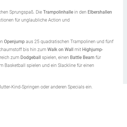
ichen Sprungspaß. Die
Trampolinhalle
in den
Elbershallen
ktionen für unglaubliche Action und
en
Openjump
aus 25 quadratischen Trampolinen und fünf
chaumstoff bis hin zum
Walk on Wall
mit
Highjump-
Breich zum
Dodgeball
spielen, einen
Battle Beam
für
 Basketball spielen und ein Slackline für einen
Mutter-Kind-Springen oder anderen Specials ein.